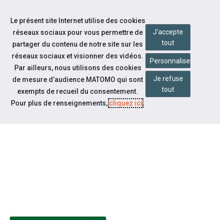
Accéder à notre page Facebook
Accéder à notre page Linkedin
Aller à la navigation
Le présent site Internet utilise des cookies
Aller au contenu
J'accepte
réseaux sociaux pour vous permettre de
tout
partager du contenu de notre site sur les
réseaux sociaux et visionner des vidéos.
Personnaliser
Par ailleurs, nous utilisons des cookies
Je refuse
de mesure d’audience MATOMO qui sont
Notre actualité
tout
exempts de recueil du consentement.
LE FESTIVAL DE L'ÉGALITÉ DES
Pour plus de renseignements,
cliquez ici
.
CHANCES EN ACTION !