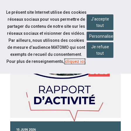
Accéder à notre page Facebook
Accéder à notre page Linkedin
Aller à la navigation
Le présent site Internet utilise des cookies
Aller au contenu
J'accepte
réseaux sociaux pour vous permettre de
tout
partager du contenu de notre site sur les
réseaux sociaux et visionner des vidéos.
Personnaliser
Par ailleurs, nous utilisons des cookies
Je refuse
de mesure d’audience MATOMO qui sont
tout
CAP EMPLOI 16
exempts de recueil du consentement.
Pour plus de renseignements,
cliquez ici
.
À la une
15 JUIN 2026