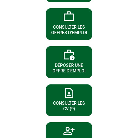
work
(NOUVELLE FENÊTRE)
CONSULTER LES
OFFRES D'EMPLOI
work_history
(NOUVELLE FENÊTRE)
DÉPOSER UNE
OFFRE D'EMPLOI
contact_page
(NOUVELLE FENÊTRE)
CONSULTER LES
CV (9)
person_add
(NOUVELLE FENÊTRE)