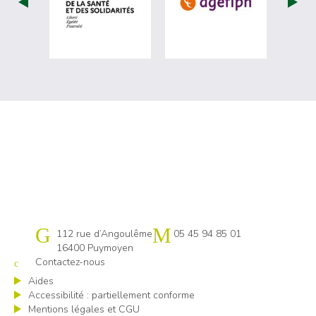
visiter les site de Ministère du travail (
visiter les si
Cap emploi 16
112 rue d’Angoulême
05 45 94 85 01
16400 Puymoyen
Contactez-nous
Aides
Accessibilité : partiellement conforme
Mentions légales et CGU