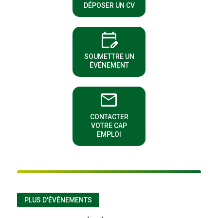
DÉPOSER UN CV
edit_calendar
(NOUVELLE FENÊTRE)
SOUMETTRE UN
ÉVÉNEMENT
email
CONTACTER
(NOUVELLE FENÊTRE)
VOTRE CAP
EMPLOI
PLUS D'ÉVÉNEMENTS