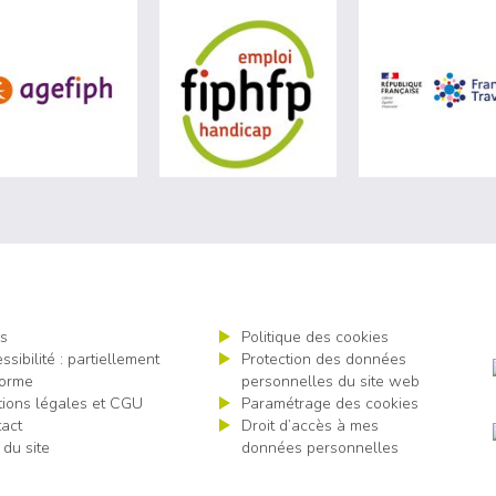
site de Ministère du travail (nouvelle fenêtre)
visiter les site de Agefiph (nouvelle fenêtre)
visiter les site de Fiphfp 
s
Politique des cookies
ssibilité : partiellement
Protection des données
orme
personnelles du site web
ions légales et CGU
Paramétrage des cookies
act
Droit d’accès à mes
 du site
données personnelles