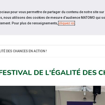
travel_explore
settings_accessibility
Sites du réseau
Acc
sociaux pour vous permettre de partager du contenu de notre site sur
eurs, nous utilisons des cookies de mesure d’audience MATOMO qui so
tement. Pour plus de renseignements,
cliquez ici
.
-
ESPACE
ESPACE
ACTUALITÉS
CANDIDAT
EMPLOYEUR
PR
LITÉ DES CHANCES EN ACTION !
 FESTIVAL DE L'ÉGALITÉ DES 