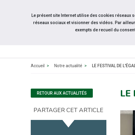
Accéder à notre page Facebook
Accéder à notre page Linkedin
Aller à la navigation
Le présent site Internet utilise des cookies réseaux 
Aller au contenu
réseaux sociaux et visionner des vidéos. Par aill
exempts de recueil du consen
QUI SOMMES
NOUS ?
Accueil
Notre actualité
LE FESTIVAL DE L'ÉGA
LE
RETOUR AUX ACTUALITÉS
PARTAGER CET ARTICLE