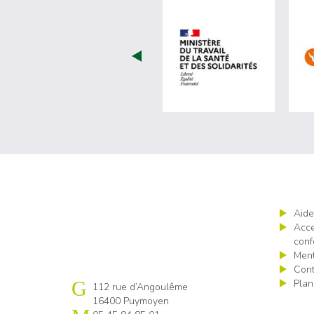
visiter les 
Aide
Acce
conf
Ment
Cont
Plan
Cap emploi 16
112 rue d’Angoulême
16400 Puymoyen