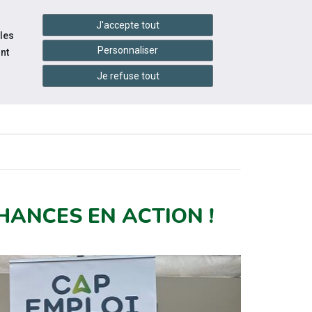
handshake
essibilité
Services en ligne
J'accepte tout
 les
Personnaliser
nt
JOURNÉE
Je refuse tout
INFOS
MONDIALE DE
ÉVÉNEMENTS
ATIQUES
L'AUTISME
CHANCES EN ACTION !