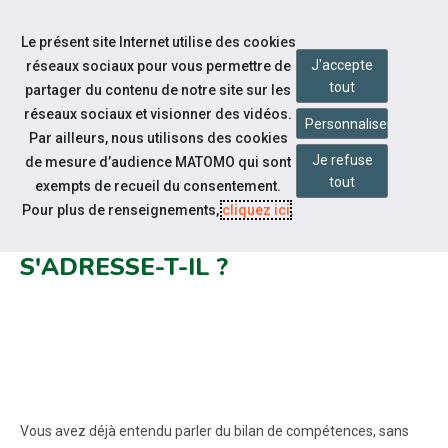
Accéder à notre page Facebook
Accéder à notre page Linkedin
Aller à la navigation
Le présent site Internet utilise des cookies
Aller au contenu
J'accepte
réseaux sociaux pour vous permettre de
tout
partager du contenu de notre site sur les
réseaux sociaux et visionner des vidéos.
Personnaliser
Par ailleurs, nous utilisons des cookies
Je refuse
de mesure d’audience MATOMO qui sont
Notre actualité
tout
exempts de recueil du consentement.
LE BILAN DE COMPÉTENCES :
Pour plus de renseignements,
cliquez ici
.
QU'EST-CE QUE C'EST ET À QUI
S'ADRESSE-T-IL ?
Vous avez déjà entendu parler du bilan de compétences, sans