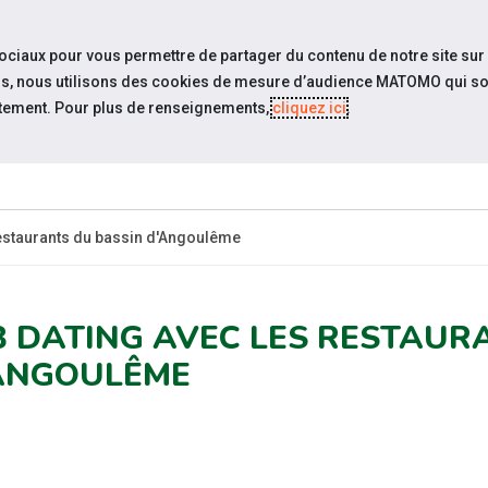
travel_explore
settings_accessibility
Sites du réseau
Acc
sociaux pour vous permettre de partager du contenu de notre site sur
eurs, nous utilisons des cookies de mesure d’audience MATOMO qui so
tement. Pour plus de renseignements,
cliquez ici
.
-
ESPACE
ESPACE
ACTUALITÉS
CANDIDAT
EMPLOYEUR
PR
restaurants du bassin d'Angoulême
B DATING AVEC LES RESTAUR
ANGOULÊME