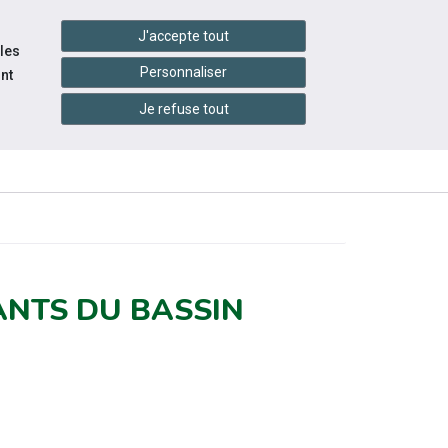
handshake
essibilité
Services en ligne
J'accepte tout
 les
Personnaliser
nt
JOURNÉE
Je refuse tout
INFOS
MONDIALE DE
ÉVÉNEMENTS
ATIQUES
L'AUTISME
ANTS DU BASSIN