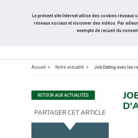
Accéder à notre page Facebook
Accéder à notre page Linkedin
Aller à la navigation
Le présent site Internet utilise des cookies réseaux 
Aller au contenu
réseaux sociaux et visionner des vidéos. Par aill
exempts de recueil du consen
QUI SOMMES
NOUS ?
Accueil
Notre actualité
Job Dating avec les 
JO
RETOUR AUX ACTUALITÉS
D'
PARTAGER CET ARTICLE