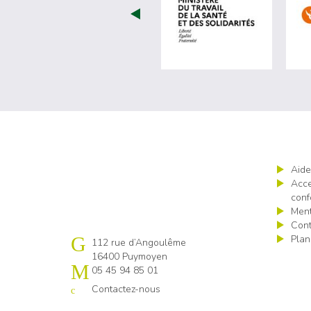
visiter les 
Aide
Acce
conf
Ment
Cont
Plan
Cap emploi 16
112 rue d’Angoulême
16400 Puymoyen
05 45 94 85 01
Contactez-nous