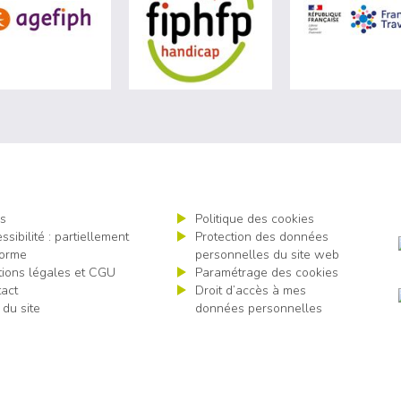
site de Ministère du travail (nouvelle fenêtre)
visiter les site de Agefiph (nouvelle fenêtre)
visiter les site de Fiphfp 
s
Politique des cookies
ssibilité : partiellement
Protection des données
orme
personnelles du site web
ions légales et CGU
Paramétrage des cookies
act
Droit d’accès à mes
 du site
données personnelles