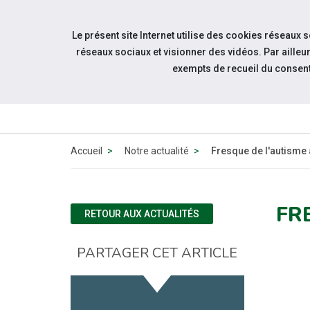
Accéder à notre page Facebook
Accéder à notre page Linkedin
Aller à la navigation
Le présent site Internet utilise des cookies réseaux 
Aller au contenu
réseaux sociaux et visionner des vidéos. Par aill
exempts de recueil du consen
QUI SOMMES
NOUS ?
Accueil
Notre actualité
Fresque de l'autisme 
FR
RETOUR AUX ACTUALITÉS
PARTAGER CET ARTICLE