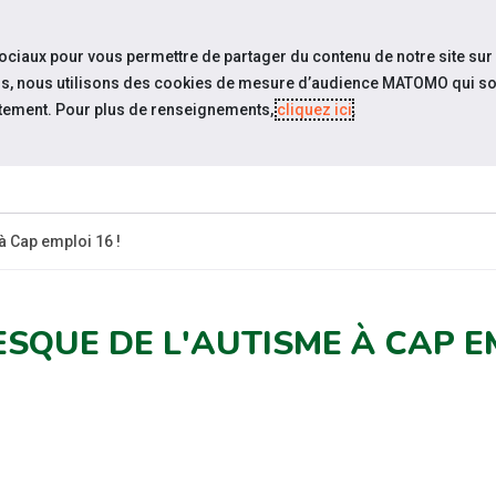
travel_explore
settings_accessibility
Sites du réseau
Acc
sociaux pour vous permettre de partager du contenu de notre site sur
eurs, nous utilisons des cookies de mesure d’audience MATOMO qui so
tement. Pour plus de renseignements,
cliquez ici
.
-
ESPACE
ESPACE
ACTUALITÉS
CANDIDAT
EMPLOYEUR
PR
à Cap emploi 16 !
ESQUE DE L'AUTISME À CAP EM