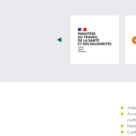
visiter les 
Aide
Acce
conf
Ment
Cont