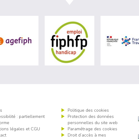
site de Ministère du travail (nouvelle fenêtre)
visiter les site de Agefiph (nouvelle fenêtre)
visiter les site de Fiphfp 
s
Politique des cookies
ssibilité : partiellement
Protection des données
orme
personnelles du site web
ions légales et CGU
Paramétrage des cookies
act
Droit d’accès à mes