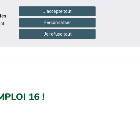
handshake
essibilité
Services en ligne
J'accepte tout
 les
Personnaliser
nt
JOURNÉE
Je refuse tout
INFOS
MONDIALE DE
ÉVÉNEMENTS
ATIQUES
L'AUTISME
PLOI 16 !