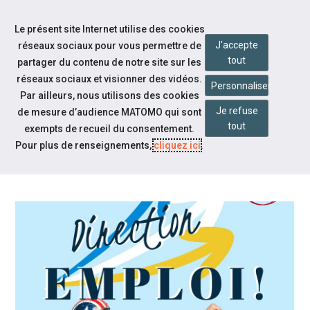
Accéder à notre page Facebook
Accéder à notre page Linkedin
Aller à la navigation
Le présent site Internet utilise des cookies
Aller au contenu
J'accepte
réseaux sociaux pour vous permettre de
tout
partager du contenu de notre site sur les
réseaux sociaux et visionner des vidéos.
Personnaliser
Par ailleurs, nous utilisons des cookies
Je refuse
de mesure d’audience MATOMO qui sont
Notre actualité
tout
exempts de recueil du consentement.
DIRECTION EMPLOI LE 27
Pour plus de renseignements,
cliquez ici
.
FÉVRIER 2026 !